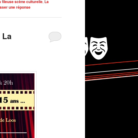
a fileuse scène culturelle
,
La
isser une réponse
 La