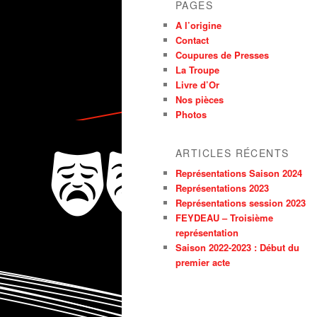
PAGES
A l’origine
Contact
Coupures de Presses
La Troupe
Livre d’Or
Nos pièces
Photos
ARTICLES RÉCENTS
Représentations Saison 2024
Représentations 2023
Représentations session 2023
FEYDEAU – Troisième
représentation
Saison 2022-2023 : Début du
premier acte