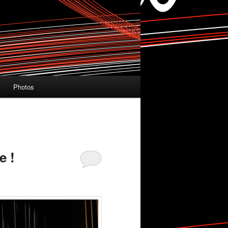
Photos
e !