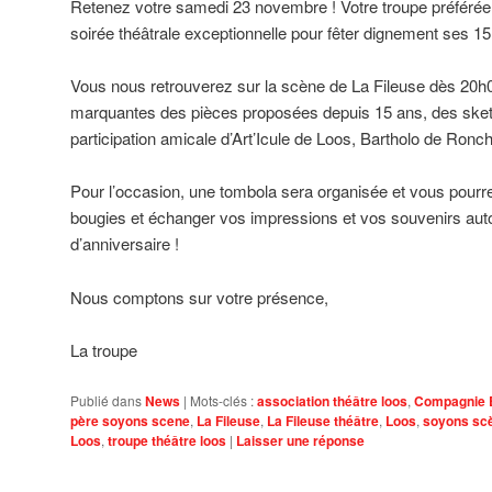
Retenez votre samedi 23 novembre ! Votre troupe préférée
soirée théâtrale exceptionnelle pour fêter dignement ses 15
Vous nous retrouverez sur la scène de La Fileuse dès 20h
marquantes des pièces proposées depuis 15 ans, des sketch
participation amicale d’Art’Icule de Loos, Bartholo de Ron
Pour l’occasion, une tombola sera organisée et vous pourre
bougies et échanger vos impressions et vos souvenirs aut
d’anniversaire !
Nous comptons sur votre présence,
La troupe
Publié dans
News
|
Mots-clés :
association théâtre loos
,
Compagnie 
père soyons scene
,
La Fileuse
,
La Fileuse théâtre
,
Loos
,
soyons sc
Loos
,
troupe théâtre loos
|
Laisser une réponse