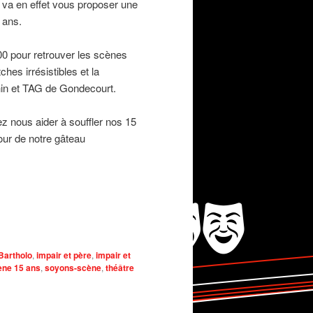
 va en effet vous proposer une
 ans.
00 pour retrouver les scènes
es irrésistibles et la
chin et TAG de Gondecourt.
z nous aider à souffler nos 15
our de notre gâteau
Bartholo
,
impair et père
,
impair et
ène 15 ans
,
soyons-scène
,
théâtre