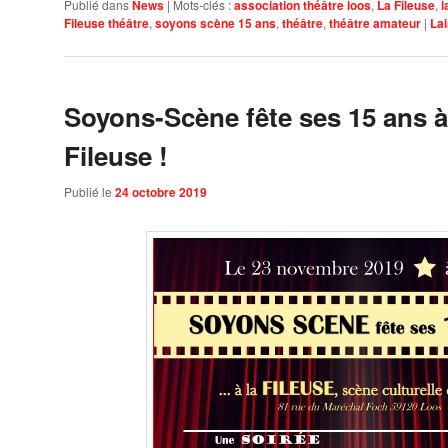
Publié dans
News
|
Mots-clés :
association théâtre loos
,
La Fileuse
,
l
Fileuse théâtre
,
soyons scène 15 ans
,
théâtre
,
théâtre amateur
|
La
Soyons-Scène fête ses 15 ans à
Fileuse !
Publié le
24 octobre 2019