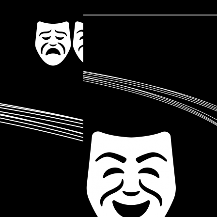
Troupe de Théâtre Amateur
Soyons Scèn