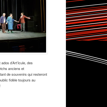
 ados d’Art’Icule, des
tchs anciens et
ant de souvenirs qui resteront
blic fidèle toujours au
!