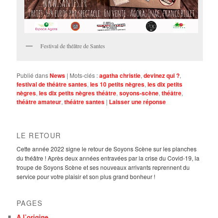
Festival de théâtre de Santes
Publié dans
News
|
Mots-clés :
agatha christie
,
devinez qui ?
,
festival de théâtre santes
,
les 10 petits nègres
,
les dix petits
nègres
,
les dix petits nègres théâtre
,
soyons-scène
,
théâtre
,
théâtre amateur
,
théâtre santes
|
Laisser une réponse
LE RETOUR
Cette année 2022 signe le retour de Soyons Scène sur les planches
du théâtre ! Après deux années entravées par la crise du Covid-19, la
troupe de Soyons Scène et ses nouveaux arrivants reprennent du
service pour votre plaisir et son plus grand bonheur !
PAGES
A l’origine