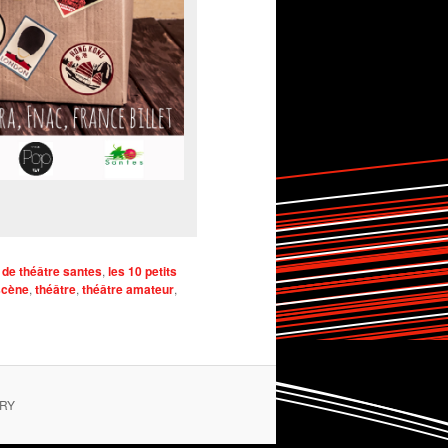
l de théâtre santes
,
les 10 petits
scène
,
théâtre
,
théâtre amateur
,
ERY