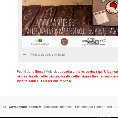
Festival de théâtre de Santes
Publié dans
News
|
Mots-clés :
agatha christie
,
devinez qui ?
,
festiva
nègres
,
les dix petits nègres
,
les dix petits nègres théâtre
,
soyons-
théâtre santes
|
Laisser une réponse
013 -
www.soyons-scene.fr
- Tous droits réservés - Site créé par Clément BARB