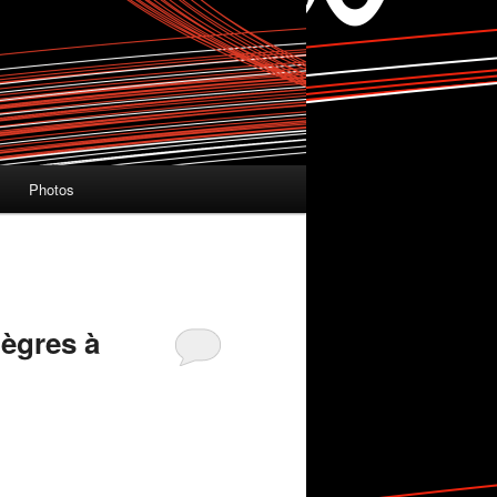
Photos
nègres à