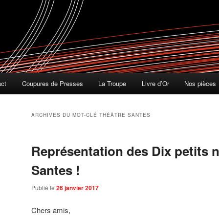
act
Coupures de Presses
La Troupe
Livre d’Or
Nos pièces
ARCHIVES DU MOT-CLÉ
THÉÂTRE SANTES
Représentation des Dix petits 
Santes !
Publié le
26 janvier 2017
Chers amis,