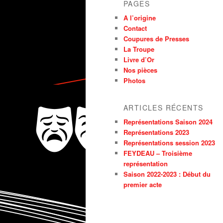
PAGES
A l’origine
Contact
Coupures de Presses
La Troupe
Livre d’Or
Nos pièces
Photos
ARTICLES RÉCENTS
Représentations Saison 2024
Représentations 2023
Représentations session 2023
FEYDEAU – Troisième
représentation
Saison 2022-2023 : Début du
premier acte